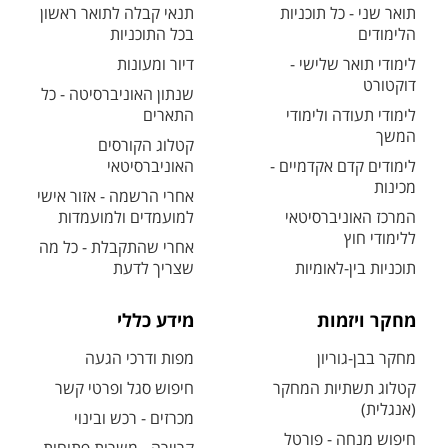
תואר שני - כל תוכניות
תנאי קבלה לתואר ראשון
הלימודים
בכל התוכניות
לימודי תואר שלישי -
דיור ומעונות
דוקטורט
שנתון האוניברסיטה - כל
לימודי תעודה ולימודי
התארים
המשך
קטלוג הקורסים
לימודים קדם אקדמיים -
האוניברסיטאי
מכינות
אחרי הרשמה - אזור אישי
המרכז האוניברסיטאי
למועמדים ולמועמדות
ללימודי חוץ
אחרי שהתקבלת - כל מה
תוכניות בין-לאומיות
שצריך לדעת
מחקר ויזמות
מידע כללי
מחקר בבן-גוריון
מפות ודרכי הגעה
קטלוג תשתיות המחקר
חיפוש סגל ופרטי קשר
(אנגלית)
מכרזים - רכש ובינוי
חיפוש מנחה - פורטל