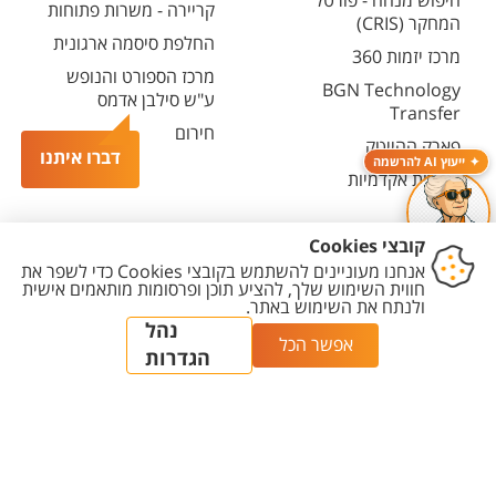
חיפוש מנחה - פורטל
קריירה - משרות פתוחות
המחקר (CRIS)
החלפת סיסמה ארגונית
מרכז יזמות 360
מרכז הספורט והנופש
BGN Technology
ע"ש סילבן אדמס
Transfer
חירום
פארק ההייטק
דברו איתנו
ייעוץ AI להרשמה
משרות אקדמיות
יצירת
הצהרת
מדיניות
מדיניות עריכת
הגדרת
קשר
נגישות
פרטיות
תוכן
עוגיות