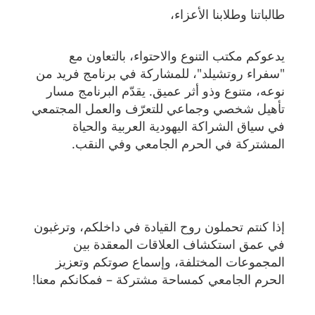
طالباتنا وطلابنا الأعزاء،
يدعوكم مكتب التنوع والاحتواء، بالتعاون مع
"سفراء روتشيلد"، للمشاركة في برنامج فريد من
نوعه، متنوع وذو أثر عميق. يقدّم البرنامج مسار
تأهيل شخصي وجماعي للتعرّف والعمل المجتمعي
في سياق الشراكة اليهودية العربية والحياة
المشتركة في الحرم الجامعي وفي النقب
.
إذا كنتم تحملون روح القيادة في داخلكم، وترغبون
في عمق استكشاف العلاقات المعقدة بين
المجموعات المختلفة، وإسماع صوتكم وتعزيز
الحرم الجامعي كمساحة مشتركة – فمكانكم معنا
!