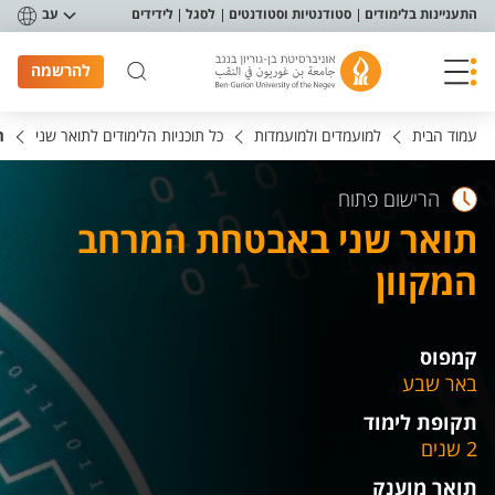
פריט נגישות
התעניינות בלימודים
סטודנטיות וסטודנטים
לסגל
לידידים
עב
להרשמה
עמוד הבית
למועמדים ולמועמדות
כל תוכניות הלימודים לתואר שני
ת
הרישום פתוח
תואר שני באבטחת המרחב
המקוון
קמפוס
באר שבע
תקופת לימוד
2 שנים
תואר מוענק