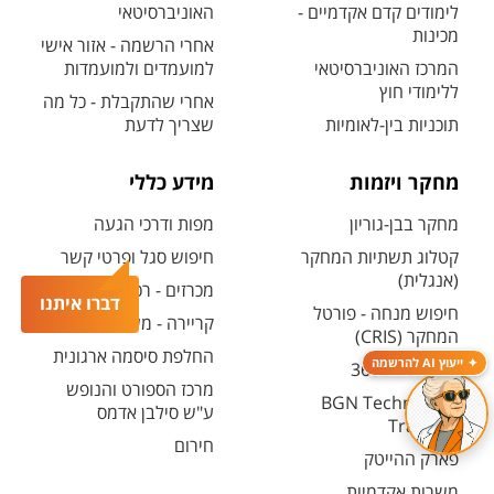
לימודים קדם אקדמיים -
האוניברסיטאי
מכינות
אחרי הרשמה - אזור אישי
המרכז האוניברסיטאי
למועמדים ולמועמדות
ללימודי חוץ
אחרי שהתקבלת - כל מה
תוכניות בין-לאומיות
שצריך לדעת
מחקר ויזמות
מידע כללי
מחקר בבן-גוריון
מפות ודרכי הגעה
קטלוג תשתיות המחקר
חיפוש סגל ופרטי קשר
(אנגלית)
מכרזים - רכש ובינוי
דברו איתנו
חיפוש מנחה - פורטל
קריירה - משרות פתוחות
המחקר (CRIS)
החלפת סיסמה ארגונית
ייעוץ AI להרשמה
מרכז יזמות 360
מרכז הספורט והנופש
BGN Technology
ע"ש סילבן אדמס
Transfer
חירום
פארק ההייטק
משרות אקדמיות