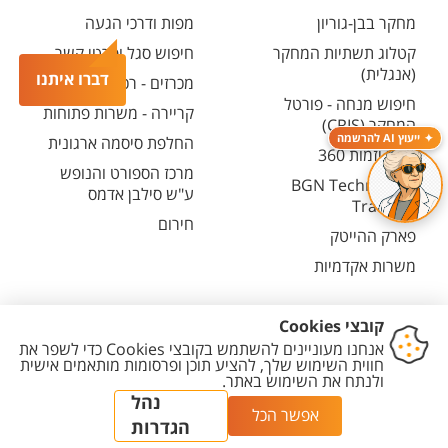
מחקר בבן-גוריון
מפות ודרכי הגעה
קטלוג תשתיות המחקר
חיפוש סגל ופרטי קשר
(אנגלית)
דברו איתנו
מכרזים - רכש ובינוי
חיפוש מנחה - פורטל
קריירה - משרות פתוחות
המחקר (CRIS)
ייעוץ AI להרשמה
החלפת סיסמה ארגונית
מרכז יזמות 360
מרכז הספורט והנופש
BGN Technology
ע"ש סילבן אדמס
Transfer
חירום
פארק ההייטק
משרות אקדמיות
יצירת
הצהרת
מדיניות
מדיניות עריכת
הגדרת
קשר
נגישות
פרטיות
תוכן
עוגיות