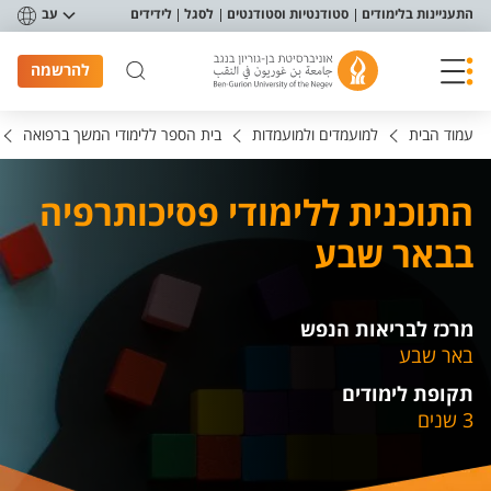
פריט נגישות
התעניינות בלימודים
סטודנטיות וסטודנטים
לסגל
לידידים
עב
להרשמה
עמוד הבית
למועמדים ולמועמדות
בית הספר ללימודי המשך ברפואה
התוכנית ללימודי פסיכותרפיה
בבאר שבע
מרכז לבריאות הנפש
באר שבע
תקופת לימודים
3 שנים