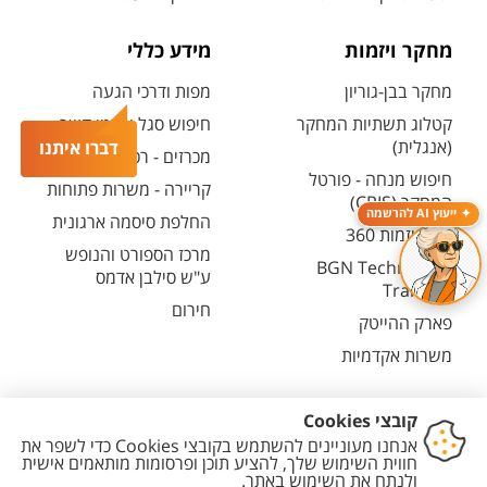
מחקר ויזמות
מידע כללי
מחקר בבן-גוריון
מפות ודרכי הגעה
קטלוג תשתיות המחקר
חיפוש סגל ופרטי קשר
(אנגלית)
דברו איתנו
מכרזים - רכש ובינוי
חיפוש מנחה - פורטל
קריירה - משרות פתוחות
המחקר (CRIS)
ייעוץ AI להרשמה
החלפת סיסמה ארגונית
מרכז יזמות 360
מרכז הספורט והנופש
BGN Technology
ע"ש סילבן אדמס
Transfer
חירום
פארק ההייטק
משרות אקדמיות