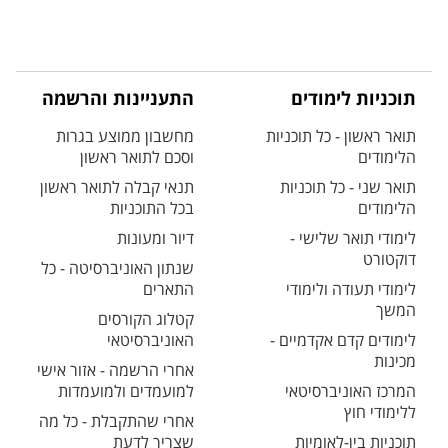
תוכניות לימודים
התעניינות והרשמה
תואר ראשון - כל תוכניות
מחשבון ממוצע בגרות
הלימודים
וסכם לתואר ראשון
תואר שני - כל תוכניות
תנאי קבלה לתואר ראשון
הלימודים
בכל התוכניות
לימודי תואר שלישי -
דיור ומעונות
דוקטורט
שנתון האוניברסיטה - כל
לימודי תעודה ולימודי
התארים
המשך
קטלוג הקורסים
לימודים קדם אקדמיים -
האוניברסיטאי
מכינות
אחרי הרשמה - אזור אישי
המרכז האוניברסיטאי
למועמדים ולמועמדות
ללימודי חוץ
אחרי שהתקבלת - כל מה
תוכניות בין-לאומיות
שצריך לדעת