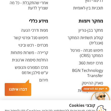
ללימודי חוץ
אחרי שהתקבלת - כל מה
תוכניות בין-לאומיות
שצריך לדעת
מחקר ויזמות
מידע כללי
מחקר בבן-גוריון
מפות ודרכי הגעה
קטלוג תשתיות המחקר
חיפוש סגל ופרטי קשר
(אנגלית)
מכרזים - רכש ובינוי
חיפוש מנחה - פורטל
קריירה - משרות פתוחות
המחקר (CRIS)
החלפת סיסמה ארגונית
מרכז יזמות 360
מרכז הספורט והנופש
BGN Technology
ע"ש סילבן אדמס
Transfer
חירום
פארק ההייטק
דברו איתנו
ייעוץ AI להרשמה
משרות אקדמיות