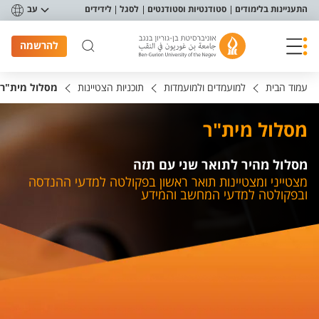
פריט נגישות
התעניינות בלימודים
סטודנטיות וסטודנטים
לסגל
לידידים
עב
להרשמה
עמוד הבית
למועמדים ולמועמדות
תוכניות הצטיינות
מסלול מית"ר
מסלול מית"ר
מסלול מהיר לתואר שני עם תזה
מצטייני ומצטיינות תואר ראשון בפקולטה למדעי ההנדסה
ובפקולטה למדעי המחשב והמידע