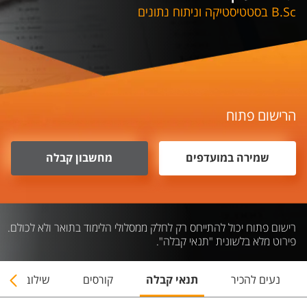
B.Sc בסטטיסטיקה וניתוח נתונים
הרישום פתוח
שמירה במועדפים
מחשבון קבלה
רישום פתוח יכול להתייחס רק לחלק ממסלולי הלימוד בתואר ולא לכולם.
פירוט מלא בלשונית "תנאי קבלה".
נעים להכיר
תנאי קבלה
קורסים
שילובי תארי