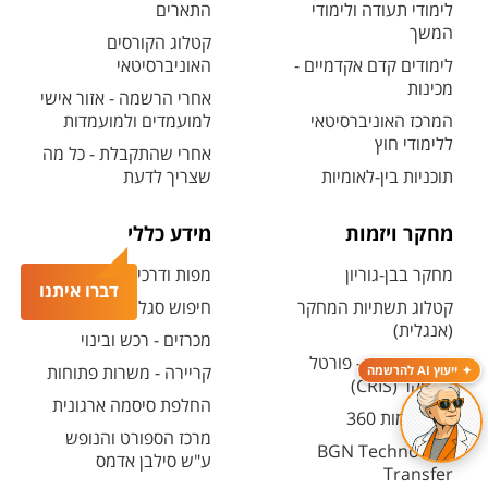
לימודי תעודה ולימודי
התארים
המשך
קטלוג הקורסים
לימודים קדם אקדמיים -
האוניברסיטאי
מכינות
אחרי הרשמה - אזור אישי
המרכז האוניברסיטאי
למועמדים ולמועמדות
ללימודי חוץ
אחרי שהתקבלת - כל מה
תוכניות בין-לאומיות
שצריך לדעת
מחקר ויזמות
מידע כללי
מחקר בבן-גוריון
מפות ודרכי הגעה
דברו איתנו
קטלוג תשתיות המחקר
חיפוש סגל ופרטי קשר
(אנגלית)
מכרזים - רכש ובינוי
חיפוש מנחה - פורטל
קריירה - משרות פתוחות
ייעוץ AI להרשמה
המחקר (CRIS)
החלפת סיסמה ארגונית
מרכז יזמות 360
מרכז הספורט והנופש
BGN Technology
ע"ש סילבן אדמס
Transfer