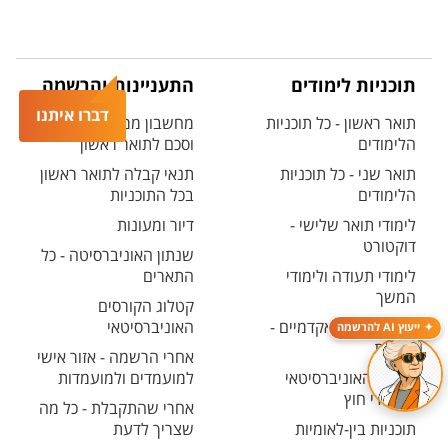
תוכניות לימודים
התעניינות והרשמה
דברו איתנו
תואר ראשון - כל תוכניות
מחשבון ממוצע בגרות
הלימודים
וסכם לתואר ראשון
תואר שני - כל תוכניות
תנאי קבלה לתואר ראשון
הלימודים
בכל התוכניות
לימודי תואר שלישי -
דיור ומעונות
דוקטורט
שנתון האוניברסיטה - כל
לימודי תעודה ולימודי
התארים
המשך
קטלוג הקורסים
לימודים קדם אקדמיים -
האוניברסיטאי
ייעוץ AI להרשמה
מכינות
אחרי הרשמה - אזור אישי
המרכז האוניברסיטאי
למועמדים ולמועמדות
ללימודי חוץ
אחרי שהתקבלת - כל מה
תוכניות בין-לאומיות
שצריך לדעת