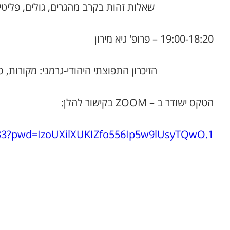
שאלות זהות בקרב מהגרים, גולים, פליטים ומגו
19:00-18:20 – פרופ' גיא מירון
הזיכרון התפוצתי היהודי-גרמני: מקורות, סוכנ
הטקס ישודר ב – ZOOM בקישור להלן:
033?pwd=IzoUXilXUKIZfo556Ip5w9lUsyTQwO.1