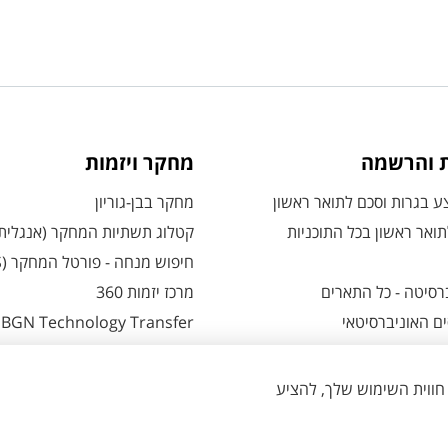
ת והרשמה
מחקר ויזמות
 בגרות וסכם לתואר ראשון
מחקר בבן-גוריון
ואר ראשון בכל התוכניות
קטלוג תשתיות המחקר (אנגלית
חיפוש מנחה - פורטל המחקר (CRIS)
רסיטה - כל התארים
מרכז יזמות 360
ם האוניברסיטאי
BGN Technology Transfer
 אזור אישי למועמדים
פארק ההייטק
משרות אקדמיות
ת - כל מה שצריך לדעת