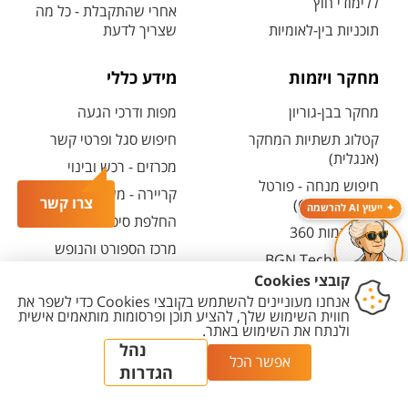
ללימודי חוץ
אחרי שהתקבלת - כל מה
תוכניות בין-לאומיות
שצריך לדעת
מחקר ויזמות
מידע כללי
מחקר בבן-גוריון
מפות ודרכי הגעה
קטלוג תשתיות המחקר
חיפוש סגל ופרטי קשר
(אנגלית)
מכרזים - רכש ובינוי
חיפוש מנחה - פורטל
קריירה - משרות פתוחות
צרו קשר
המחקר (CRIS)
ייעוץ AI להרשמה
החלפת סיסמה ארגונית
מרכז יזמות 360
מרכז הספורט והנופש
BGN Technology
ע"ש סילבן אדמס
Transfer
חירום
פארק ההייטק
משרות אקדמיות