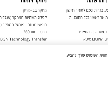
ת והרשמה
מחקר ויזמות
 בגרות וסכם לתואר ראשון
מחקר בבן-גוריון
ואר ראשון בכל התוכניות
קטלוג תשתיות המחקר (אנגלית
חיפוש מנחה - פורטל המחקר (CRIS)
רסיטה - כל התארים
מרכז יזמות 360
ם האוניברסיטאי
BGN Technology Transfer
 אזור אישי למועמדים
פארק ההייטק
משרות אקדמיות
ת - כל מה שצריך לדעת
הגדרת עוגיות