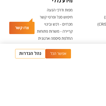
מידע כללי
מפות ודרכי הגעה
)
חיפוש סגל ופרטי קשר
מכרזים - רכש ובינוי
צרו קשר
קריירה - משרות פתוחות
החלפת סיסמה ארגונית
מרכז הספורט והנופש ע"ש סילבן אדמס
חירום