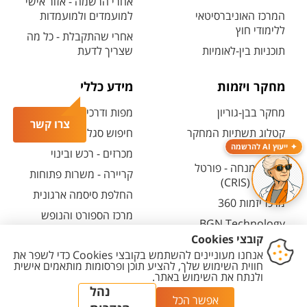
אחרי הרשמה - אזור אישי
המרכז האוניברסיטאי
למועמדים ולמועמדות
ללימודי חוץ
אחרי שהתקבלת - כל מה
תוכניות בין-לאומיות
שצריך לדעת
מחקר ויזמות
מידע כללי
מחקר בבן-גוריון
מפות ודרכי הגעה
צרו קשר
קטלוג תשתיות המחקר
חיפוש סגל ופרטי קשר
(אנגלית)
ייעוץ AI להרשמה
מכרזים - רכש ובינוי
חיפוש מנחה - פורטל
קריירה - משרות פתוחות
המחקר (CRIS)
החלפת סיסמה ארגונית
מרכז יזמות 360
מרכז הספורט והנופש
BGN Technology
ע"ש סילבן אדמס
Transfer
חירום
פארק ההייטק
משרות אקדמיות