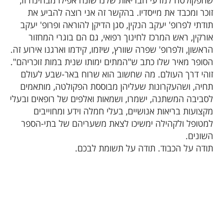
שהפקולטה למדעי הבריאות שלנו שונה אפילו מבחינה זו,
זוכר ומכבד את מייסדיו. בהקשר זה אני רוצה להביע את
תודתי לפרופ' יעקב הנקין, סגן הדיקן להוראה ופרופ' יעקב
אורקין, ראש המרכז לחינוך רפואי, גם הם בוגרי המחזור
הראשון, ולפרופ' שפרה שוורץ, שיזמו, קידמו וארגנו אירוע זה.
הסופר מאיר שלו כתב ש"המתים ימותו שנית במות זוכריהם".
זוהי דרך העולם. מה שחשוב הוא שרוח באר-שבע לעולם
תחיה, ושהעקרונות שעליהן מבוססת הפקולטה, מותאמים
לסביבה המשתנה, ישמרו, ושמאות ואלפים של רופאים ובעלי
מקצועות בריאות אנושיים, בעלי חמלה וידע ומחוייבים
למטופל ולקהילה ימשיכו לצאת משעריהם של בתי-הספר
השונים.
תודה על הכבוד. תודה על תשומת לבכם.