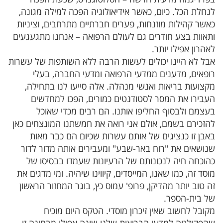
לנחלת הכל. כיום, כאשר אידיאולוגיה הפכה למילה מגונה,
כאשר קהילות מוזנחות, פערים חברתיים מתרחבים, וציניות
ותאוות בצע חודרים גם לעולם הרפואה – אנחנו מתגעגעים
לאהרון אפילו יותר.
אבל לא היינו יכולים לעשות הרבה ללא השותפות של עשרות
רופאים, מדענים ממדעי הרפואה ומדעי החברה, בעלי
מקצועות בריאות ואנשי מנהלה. אלה סייעו לנו בתחילה,
העבירו את המסר לסטודנטים כמורים, הפכו למחדשים
בעצמם ולבסוף החליפו אותנו. הם רבים מכדי שאוכל
להזכירם בשמם, אולם אני רואה את חמשתנו המונצחים כאן
באבן זו כנציגים של אותם עשרות שכיום הם כבר מאות
שנושאים את "רוח באר-שבע" ומעבירים אותה מדור לדור
כהוכחה חיה לנכונותם של הרעיונות שעמדו בבסיסו של
מוסד זה, כמו שאנו, המייסדים, קיווינו שיהיה. ומי מדגים את
זה טוב יותר מהדיקן, פרופ' עמוס כץ, בוגר המחזור הראשון
של בית-הספר.
מקובל לחשוב שאין זיכרון מוסדי. הטקס היום מוכיח