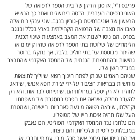
פריבס ז"ל, אז סגן הדיקן של בית-הספר לרפואה של
האוניברסיטה העברית והדסה בירושלים ואחר כך הנשיא
הראשון של אוניברסיטת בן-גוריון בנגב. שני ענקי רוח אלה
כאבו את מצבה של הרפואה הקהילתית בארץ בכלל ובנגב
בפרט. הם ניסו לשנות את המצב באמצעות שינוי תכנית
הלימודים של שלושת בתי-הספר לרפואה שהיו קיימים אז
שהיתה מבוססת על בתי חולים בלבד, אך נתקלו בחוסר
גמישות ובהתחפרות הגנתית של הממסד האקדמי שהתבצר
במגדל השן שלו.
שניהם האמינו שניתן לפתח חינוך רפואי שיוליך לתוצאות
מוחשיות בבריאות הציבור על-ידי יצירת רופא אנושי, שידאג
לחוליו ולא רק יטפל במחלותיהם, שיתייחס לבריאות, ולא רק
להעדר מחלה, שיראה את הפרט במסגרת של משפחתו
וקהילתו, שיראה רפואה מונעת כאחריותו הישירה, ושמטרת
העל שלו תהיה איכות חייו של מטופליו.
הם נלחמו נגד הממסד האקדמי והפוליטי, הם נאבקו
במגבלות פוליטיות וכלכליות, והם ניצחו.
ואז הם גייסו את פרופ' אשר סגל, מורי, עמיתי וחברי, אז