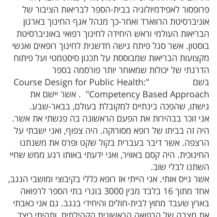
פרופסור לאפידמיולוגיה בבית-הספר לבריאות הציבור של
אוניברסיטת הרווארד ואחר-כך מנהל אגף החינוך בארגון
הבריאות העולמי וראש היחידה לחינוך רפואי באוניברסיטת
בוסטון. אשר סגל פיתח גישה חדשנית לחינוך רופאים ואנשי
מקצועות הבריאות שמבוססת על תכנון סיסטמטי ועל פיתוח
הדרגתי של יכולות שמאוחר יותר פורסמה בספר
בשם
"Course Design for Public Health:
Competency Based Approach"
. אשר יישם את
גישתו, שהפכה בינתיים למקובלת בעולם, בבאר-שבע.
אני זוכר בבהירות את הפעם הראשונה בה פגשתי את אשר.
היה זה בביתו של רופא מסורוקה. היה צפוף, ואני ישבתי על
הרצפה. אשר דיבר בעברית בקול שקט ופרס את משנתנו
החינוכית. היה קסם באוויר, ואני ידעתי באותו רגע ממש שחיי
השתנו לבלי שוב.
אשר גייס אותי. אני הייתי אז רופא כללי בקיבוצי ומושבי הנגב,
אחד מתוך 16 בלבד מבין 3000 בוגרי בתי הספר לרפואה
בארץ שעבד מחוץ לבית-חולים והיחידי בנגב. גם אני כאבתי
את מצבה של הרפואה הראשונית הקהילתית, ותהיתי כיצד