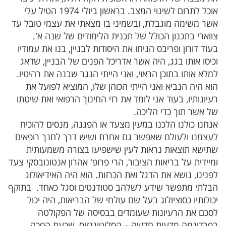
אוכל לתרום לשינוי המצב. בראשון ביולי 1974 הטיל עלי
אשר משימה מוגבלת, ובשמיני בו מצאתי את עצמי טובל עד
צווארי בתכנון הכולל של תכנית הלימודים של שנה א'.
בעוד דורון ופריבס הניחו את היסודות לבניין, בנו את עמודיו
וכיסו אותו בגג, היה אשר אדריכל הפנים של הבניין, שדאג
למלא אותו בתוכן הראוי, ואני הייתי הנגר שבנה את רהיטיו.
הוא היה הנביא ואני הייתי הכוהן שלו, המוציא לפועל את
רעיונותיו, בעוד אני לומד את רזי החינוך הרפואי ואת שיטתו
של אשר תוך כדי הליכה.
אנחנו כולנו הלכנו במעין מצעד או הפגנה, מנסים להוכיח
לעצמנו ולעולם שאפשר גם אחרת ושיש דרך לחנך רופאים
שתישא תוצאות נראות לעין שישפיעו בצורה משמעותית
ומיידית על בריאות הציבור, הרי פרופ' אהרון אנטונובסקי צעד
לפנינו, נושא את הדגל ואת הכרזות. הוא היה האידיאולוג
הבלתי מתפשר שידע לשלהב סטודנטים וסגל כאחד.
בתוקף
יכולותיו כסוציולוג בעל שם עולמי של הבריאות, היה יכול
לסכם את הרעיונות שעומדים בבסיסה של הפקולטה
בפרדיגמה מדעית חדשה – הסלוטוגנזיס, שכעת הפכה