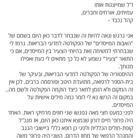
ז"ל שמייצגות אותו
עמיתים, אורחים וחברים,
קהל נכבד -
אני נרגש וגאה להיות זה שנבחר לדבר כאן היום בשמם של
"האבות המייסדים" של הפקולטה למדעי הבריאות. נרמז לי
שנבחרתי למשימה זאת בהיותי הצעיר בין המייסדים, אם כי
התואר "צעיר" נשמע לא כל כך מתאים לי כעת ואפילו
מגוחך.
ההיסטוריה של הפקולטה למדעי הבריאות, ובעיקר של
בית-הספר לרפואה, מתועדת היטב ופורסמה ברבים. לכן אין
זה המקום ולא הזמן לתאר כיצד הוקמה הפקולטה ולשם מה..
במקום זה הרשו נא לי לומר כמה מילים אישיות על
המייסדים.
לפני כמעט חצי מאה נפגשו שני חוזים מרחיקי ראות. האחד
היה פרופ' חיים דורון שנמצא איתנו כאן היום, אז מנכ"ל
קופת-חולים הכללית ולפני כן רופא כללי ביישובי הנגב
והמנהל הרפואי של מחוז הדרום. השני היה פרופ' משה