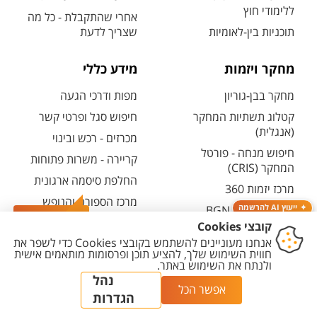
ללימודי חוץ
אחרי שהתקבלת - כל מה
תוכניות בין-לאומיות
שצריך לדעת
מחקר ויזמות
מידע כללי
מחקר בבן-גוריון
מפות ודרכי הגעה
קטלוג תשתיות המחקר
חיפוש סגל ופרטי קשר
(אנגלית)
מכרזים - רכש ובינוי
חיפוש מנחה - פורטל
קריירה - משרות פתוחות
המחקר (CRIS)
החלפת סיסמה ארגונית
מרכז יזמות 360
מרכז הספורט והנופש
ייעוץ AI להרשמה
BGN Technology
ע"ש סילבן אדמס
צרו קשר
Transfer
חירום
פארק ההייטק
משרות אקדמיות