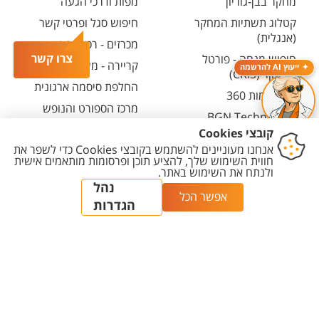
מחקר בבן-גוריון
מפות ודרכי הגעה
קטלוג תשתיות המחקר
חיפוש סגל ופרטי קשר
(אנגלית)
מכרזים - רכש ובינוי
צרו קשר
חיפוש מנחה - פורטל
קריירה - משרות פתוחות
ייעוץ AI להרשמה
המחקר (CRIS)
החלפת סיסמה ארגונית
מרכז יזמות 360
מרכז הספורט והנופש
BGN Technology
ע"ש סילבן אדמס
Transfer
חירום
פארק ההייטק
משרות אקדמיות
יצירת
הצהרת
מדיניות
מדיניות עריכת
הגדרת
קשר
נגישות
פרטיות
תוכן
עוגיות