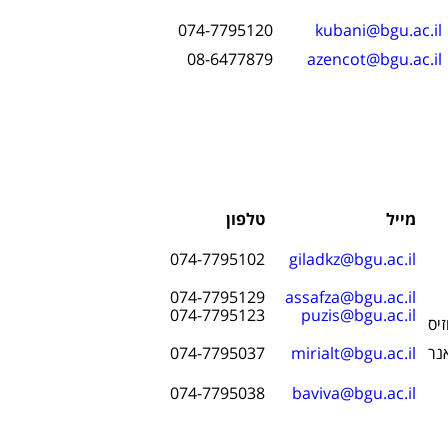
074-7795120
kubani@bgu.ac.il
08-6477879
azencot@bgu.ac.il
מייל
טלפון
074-7795102
giladkz@bgu.ac.il
074-7795129
assafza@bgu.ac.il
074-7795123
puzis@bgu.ac.il
יס
נר
mirialt@bgu.ac.il
074-7795037
074-7795038
baviva@bgu.ac.il