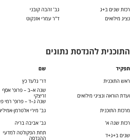
רכזת שנים ב+ג
גב' זהבה קובני
נציג מילואים
ד"ר עמרי אזנקוט
התוכנית להנדסת נתונים
תפקיד
שם
ראש התוכנית
דר' גלעד כץ
שנה א–ב – פרופ' אסף
ועדת הוראה ונציגי מילואים
זריצקי
שנה ג–ד – פרופ' רמי פוז
מרכזת התוכנית
גב' מירי אלטרמן-אמיליא
רכזת שנה א'
גב' אביבה בריה
תחת הפקולטה למדעי
שנים ב+ג+ד
ההנדסה