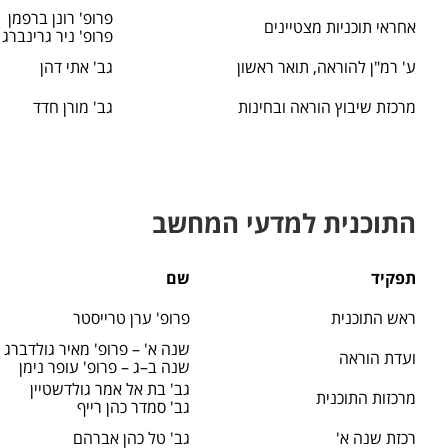
פרופ' רונן ברפמן
אחראי תוכניות מצטיינים
פרופ' ניר גרינברג
ע' רמ"ן להוראה, תואר ראשון
גב' אתי דהן
מרכזת שיבוץ הוראה ובחינות
גב' מורן חדד
התוכנית למדעי המחשב
תפקיד
שם
ראש התוכנית
פרופ' ערן טרייסטר
שנה א' – פרופ' מאיר גולדברג
ועדת הוראה
שנה ב–ג – פרופ' עופר נימן
גב' בת אל אמר גולדשטיין
מרכזות התוכנית
גב' סמדר כהן רייף
רכזת שנה א'
גב' טל כהן אברהם