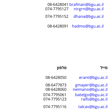
08-6428041
brafman@bgu.ac.il
074-7795127
nirgrn@bgu.ac.il
074-7795152
dhana@bgu.ac.il
08-6428091
hadmo@bgu.ac.il
מייל
טלפון
08-6428050
erant@bgu.ac.il
08-6477873
gmayer@bgu.ac.il
08-6428060
neimano@bgu.ac.il
074-7795061
batelgo@bgu.ac.il
074-7795123
raifs@bgu.ac.il
074-7795116
talcav@bgu.ac.il