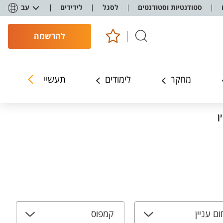
סטודנטיות וסטודנטים
לסגל
לידידים
עב
להרשמה
מחקר
לימודים
תעשייה ושותפים
ן
ם עניין
קמפוס