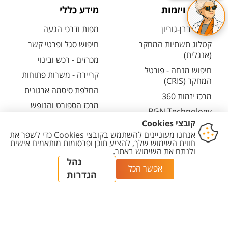
מחקר ויזמות
מידע כללי
מחקר בבן-גוריון
מפות ודרכי הגעה
קטלוג תשתיות המחקר
חיפוש סגל ופרטי קשר
(אנגלית)
מכרזים - רכש ובינוי
חיפוש מנחה - פורטל
קריירה - משרות פתוחות
המחקר (CRIS)
החלפת סיסמה ארגונית
מרכז יזמות 360
מרכז הספורט והנופש
BGN Technology
ע"ש סילבן אדמס
Transfer
חירום
פארק ההייטק
משרות אקדמיות
יצירת
הצהרת
מדיניות
מדיניות עריכת
הגדרת