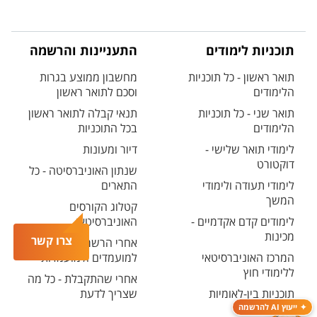
תוכניות לימודים
התעניינות והרשמה
תואר ראשון - כל תוכניות
מחשבון ממוצע בגרות
הלימודים
וסכם לתואר ראשון
תואר שני - כל תוכניות
תנאי קבלה לתואר ראשון
הלימודים
בכל התוכניות
לימודי תואר שלישי -
דיור ומעונות
דוקטורט
שנתון האוניברסיטה - כל
לימודי תעודה ולימודי
התארים
המשך
קטלוג הקורסים
לימודים קדם אקדמיים -
האוניברסיטאי
מכינות
צרו קשר
אחרי הרשמה - אזור אישי
המרכז האוניברסיטאי
למועמדים ולמועמדות
ללימודי חוץ
אחרי שהתקבלת - כל מה
תוכניות בין-לאומיות
שצריך לדעת
ייעוץ AI להרשמה