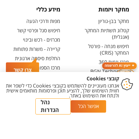
מחקר ויזמות
מידע כללי
מחקר בבן-גוריון
מפות ודרכי הגעה
קטלוג תשתיות המחקר
חיפוש סגל ופרטי קשר
(אנגלית)
מכרזים - רכש ובינוי
חיפוש מנחה - פורטל
קריירה - משרות פתוחות
המחקר (CRIS)
החלפת סיסמה ארגונית
מרכז יזמות 360
ייעוץ AI להרשמה
מרכז הספורט והנופש
צרו קשר
BGN Technology
ע"ש סילבן אדמס
Transfer
חירום
פארק ההייטק
משרות אקדמיות