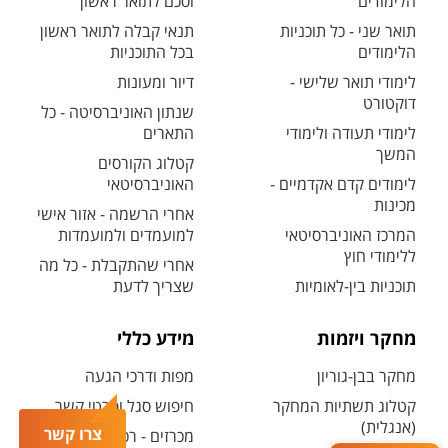
הלימודים
וסכם לתואר ראשון
תואר שני - כל תוכניות
תנאי קבלה לתואר ראשון
הלימודים
בכל התוכניות
לימודי תואר שלישי -
דיור ומעונות
דוקטורט
שנתון האוניברסיטה - כל
לימודי תעודה ולימודי
התארים
המשך
קטלוג הקורסים
לימודים קדם אקדמיים -
האוניברסיטאי
מכינות
אחרי הרשמה - אזור אישי
המרכז האוניברסיטאי
למועמדים ולמועמדות
ללימודי חוץ
אחרי שהתקבלת - כל מה
תוכניות בין-לאומיות
שצריך לדעת
מחקר ויזמות
מידע כללי
מחקר בבן-גוריון
מפות ודרכי הגעה
קטלוג תשתיות המחקר
חיפוש סגל ופרטי קשר
(אנגלית)
צרו קשר
מכרזים - רכש ובינוי