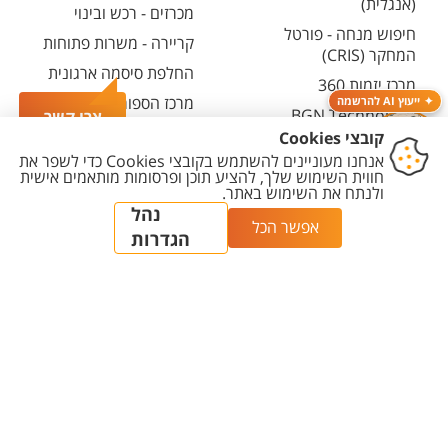
(אנגלית)
מכרזים - רכש ובינוי
חיפוש מנחה - פורטל
קריירה - משרות פתוחות
המחקר (CRIS)
החלפת סיסמה ארגונית
מרכז יזמות 360
מרכז הספורט והנופש
ייעוץ AI להרשמה
BGN Technology
צרו קשר
ע"ש סילבן אדמס
Transfer
חירום
פארק ההייטק
משרות אקדמיות
יצירת
הצהרת
מדיניות
מדיניות עריכת
הגדרת
קשר
נגישות
פרטיות
תוכן
עוגיות