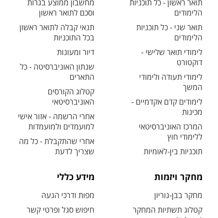
תואר ראשון - כל תוכניות
מחשבון ממוצע בגרות
הלימודים
וסכם לתואר ראשון
תואר שני - כל תוכניות
תנאי קבלה לתואר ראשון
הלימודים
בכל התוכניות
לימודי תואר שלישי -
דיור ומעונות
דוקטורט
שנתון האוניברסיטה - כל
לימודי תעודה ולימודי
התארים
המשך
קטלוג הקורסים
לימודים קדם אקדמיים -
האוניברסיטאי
מכינות
אחרי הרשמה - אזור אישי
המרכז האוניברסיטאי
למועמדים ולמועמדות
ללימודי חוץ
אחרי שהתקבלת - כל מה
תוכניות בין-לאומיות
שצריך לדעת
מחקר ויזמות
מידע כללי
מחקר בבן-גוריון
מפות ודרכי הגעה
קטלוג תשתיות המחקר
חיפוש סגל ופרטי קשר