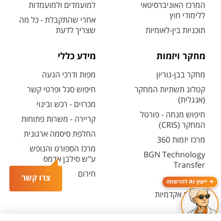
המרכז האוניברסיטאי
למועמדים ולמועמדות
ללימודי חוץ
אחרי שהתקבלת - כל מה
תוכניות בין-לאומיות
שצריך לדעת
מחקר ויזמות
מידע כללי
מחקר בבן-גוריון
מפות ודרכי הגעה
קטלוג תשתיות המחקר
חיפוש סגל ופרטי קשר
(אנגלית)
מכרזים - רכש ובינוי
חיפוש מנחה - פורטל
קריירה - משרות פתוחות
המחקר (CRIS)
החלפת סיסמה ארגונית
מרכז יזמות 360
מרכז הספורט והנופש
BGN Technology
ע"ש סילבן אדמס
Transfer
חירום
צרו קשר
פארק ההייטק
ייעוץ AI להרשמה
משרות אקדמיות