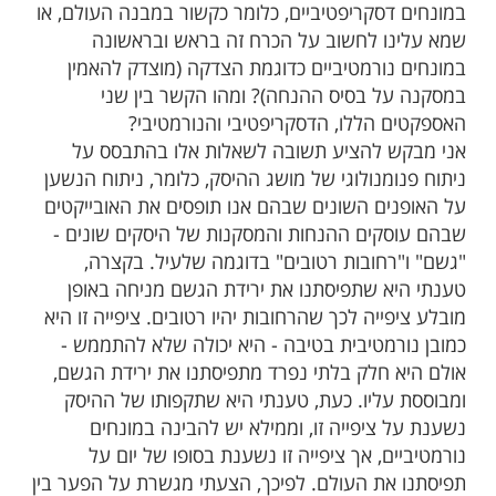
במונחים דסקריפטיביים, כלומר כקשור במבנה העולם, או
שמא עלינו לחשוב על הכרח זה בראש ובראשונה
במונחים נורמטיביים כדוגמת הצדקה (מוצדק להאמין
במסקנה על בסיס ההנחה)? ומהו הקשר בין שני
האספקטים הללו, הדסקריפטיבי והנורמטיבי?
אני מבקש להציע תשובה לשאלות אלו בהתבסס על
ניתוח פנומנולוגי של מושג ההיסק, כלומר, ניתוח הנשען
על האופנים השונים שבהם אנו תופסים את האובייקטים
שבהם עוסקים ההנחות והמסקנות של היסקים שונים -
"גשם" ו"רחובות רטובים" בדוגמה שלעיל. בקצרה,
טענתי היא שתפיסתנו את ירידת הגשם מניחה באופן
מובלע ציפייה לכך שהרחובות יהיו רטובים. ציפייה זו היא
כמובן נורמטיבית בטיבה - היא יכולה שלא להתממש -
אולם היא חלק בלתי נפרד מתפיסתנו את ירידת הגשם,
ומבוססת עליו. כעת, טענתי היא שתקפותו של ההיסק
נשענת על ציפייה זו, וממילא יש להבינה במונחים
נורמטיביים, אך ציפייה זו נשענת בסופו של יום על
תפיסתנו את העולם. לפיכך, הצעתי מגשרת על הפער בין