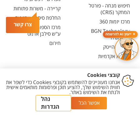
חיפוש מנחה - פורטל
קריירה - משרות פתוחות
המחקר (CRIS)
החלפת סיסמה ארגונית
מרכז יזמות 360
צרו קשר
מרכז הספורט והנופש
BGN Technology
ע"ש סילבן אדמס
ייעוץ AI להרשמה
Transfer
חירום
פארק ההייטק
משרות אקדמיות
יצירת
הצהרת
מדיניות
מדיניות עריכת
הגדרת
קשר
נגישות
פרטיות
תוכן
עוגיות