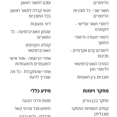
הלימודים
וסכם לתואר ראשון
תואר שני - כל תוכניות
תנאי קבלה לתואר ראשון
הלימודים
בכל התוכניות
לימודי תואר שלישי -
דיור ומעונות
דוקטורט
שנתון האוניברסיטה - כל
לימודי תעודה ולימודי
התארים
המשך
קטלוג הקורסים
לימודים קדם אקדמיים -
האוניברסיטאי
מכינות
אחרי הרשמה - אזור אישי
המרכז האוניברסיטאי
למועמדים ולמועמדות
ללימודי חוץ
אחרי שהתקבלת - כל מה
תוכניות בין-לאומיות
שצריך לדעת
מחקר ויזמות
מידע כללי
מחקר בבן-גוריון
מפות ודרכי הגעה
קטלוג תשתיות המחקר
חיפוש סגל ופרטי קשר
(אנגלית)
מכרזים - רכש ובינוי