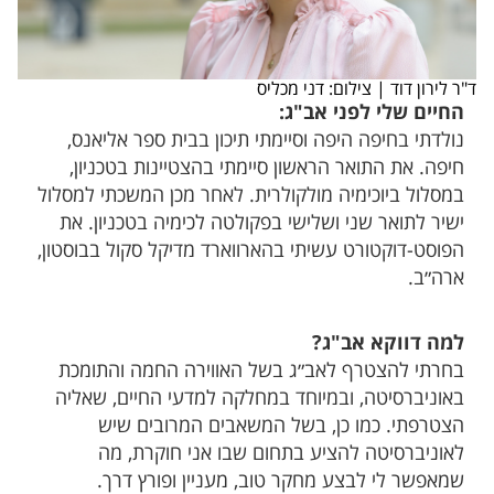
ד"ר לירון דוד | צילום: דני מכליס
החיים שלי לפני אב"ג:
נולדתי בחיפה היפה וסיימתי תיכון בבית ספר אליאנס,
חיפה. את התואר הראשון סיימתי בהצטיינות בטכניון,
במסלול ביוכימיה מולקולרית. לאחר מכן המשכתי למסלול
ישיר לתואר שני ושלישי בפקולטה לכימיה בטכניון. את
הפוסט-דוקטורט עשיתי בהארווארד מדיקל סקול בבוסטון,
ארה״ב.
למה דווקא אב"ג?
בחרתי להצטרף לאב״ג בשל האווירה החמה והתומכת
באוניברסיטה, ובמיוחד במחלקה למדעי החיים, שאליה
הצטרפתי. כמו כן, בשל המשאבים המרובים שיש
לאוניברסיטה להציע בתחום שבו אני חוקרת, מה
שמאפשר לי לבצע מחקר טוב, מעניין ופורץ דרך.