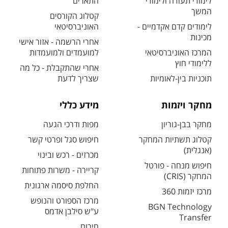
לימודי תעודה ולימודי
התארים
המשך
קטלוג הקורסים
לימודים קדם אקדמיים -
האוניברסיטאי
מכינות
אחרי הרשמה - אזור אישי
המרכז האוניברסיטאי
למועמדים ולמועמדות
ללימודי חוץ
אחרי שהתקבלת - כל מה
תוכניות בין-לאומיות
שצריך לדעת
מחקר ויזמות
מידע כללי
מחקר בבן-גוריון
מפות ודרכי הגעה
קטלוג תשתיות המחקר
חיפוש סגל ופרטי קשר
(אנגלית)
מכרזים - רכש ובינוי
חיפוש מנחה - פורטל
קריירה - משרות פתוחות
המחקר (CRIS)
החלפת סיסמה ארגונית
מרכז יזמות 360
מרכז הספורט והנופש
BGN Technology
ע"ש סילבן אדמס
Transfer
חירום