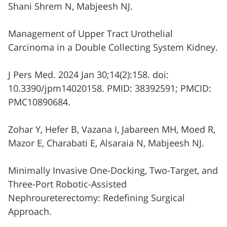
Shani Shrem N, Mabjeesh NJ.
Management of Upper Tract Urothelial
Carcinoma in a Double Collecting System Kidney.
J Pers Med. 2024 Jan 30;14(2):158. doi:
10.3390/jpm14020158. PMID: 38392591; PMCID:
PMC10890684.
Zohar Y, Hefer B, Vazana I, Jabareen MH, Moed R,
Mazor E, Charabati E, Alsaraia N, Mabjeesh NJ.
Minimally Invasive One-Docking, Two-Target, and
Three-Port Robotic-Assisted
Nephroureterectomy: Redefining Surgical
Approach.