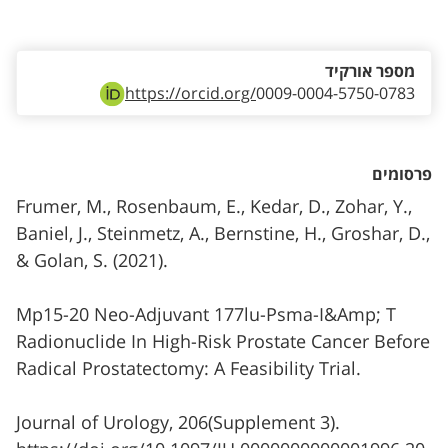
אזור צור קשר עם איש הסגל
מספר אורקיד
https://orcid.org/
0009-0004-5750-0783
פרסומים
Frumer, M., Rosenbaum, E., Kedar, D., Zohar, Y.,
Baniel, J., Steinmetz, A., Bernstine, H., Groshar, D.,
& Golan, S. (2021).
Mp15-20 Neo-Adjuvant 177lu-Psma-I&Amp; T
Radionuclide In High-Risk Prostate Cancer Before
Radical Prostatectomy: A Feasibility Trial.
Journal of Urology, 206(Supplement 3).