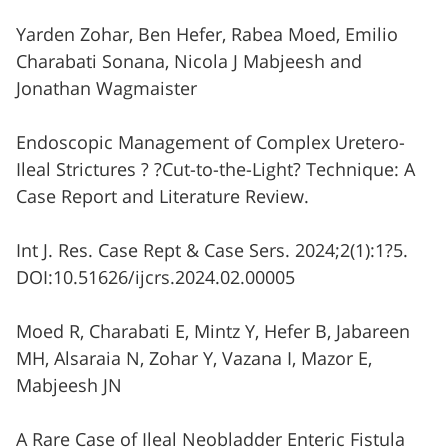
Yarden Zohar, Ben Hefer, Rabea Moed, Emilio
Charabati Sonana, Nicola J Mabjeesh and
Jonathan Wagmaister
Endoscopic Management of Complex Uretero-
Ileal Strictures ? ?Cut-to-the-Light? Technique: A
Case Report and Literature Review.
Int J. Res. Case Rept & Case Sers. 2024;2(1):1?5.
DOI:10.51626/ijcrs.2024.02.00005
Moed R, Charabati E, Mintz Y, Hefer B, Jabareen
MH, Alsaraia N, Zohar Y, Vazana I, Mazor E,
Mabjeesh JN
A Rare Case of Ileal Neobladder Enteric Fistula