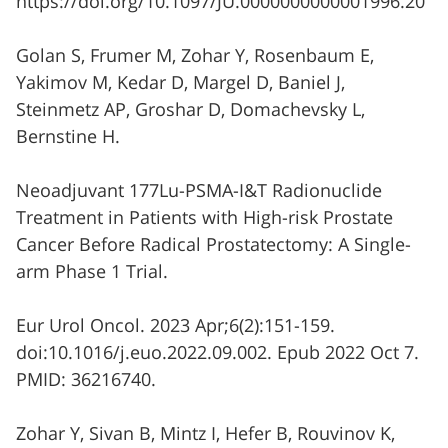
https://doi.org/10.1097/JU.0000000000001996.20
Golan S, Frumer M, Zohar Y, Rosenbaum E,
Yakimov M, Kedar D, Margel D, Baniel J,
Steinmetz AP, Groshar D, Domachevsky L,
Bernstine H.
Neoadjuvant 177Lu-PSMA-I&T Radionuclide
Treatment in Patients with High-risk Prostate
Cancer Before Radical Prostatectomy: A Single-
arm Phase 1 Trial.
Eur Urol Oncol. 2023 Apr;6(2):151-159.
doi:10.1016/j.euo.2022.09.002. Epub 2022 Oct 7.
PMID: 36216740.
Zohar Y, Sivan B, Mintz I, Hefer B, Rouvinov K,