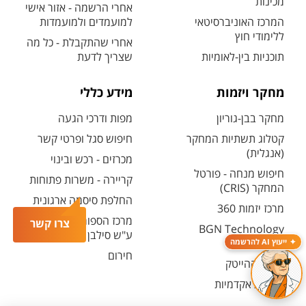
מכינות
אחרי הרשמה - אזור אישי
המרכז האוניברסיטאי
למועמדים ולמועמדות
ללימודי חוץ
אחרי שהתקבלת - כל מה
תוכניות בין-לאומיות
שצריך לדעת
מחקר ויזמות
מידע כללי
מחקר בבן-גוריון
מפות ודרכי הגעה
קטלוג תשתיות המחקר
חיפוש סגל ופרטי קשר
(אנגלית)
מכרזים - רכש ובינוי
חיפוש מנחה - פורטל
קריירה - משרות פתוחות
המחקר (CRIS)
החלפת סיסמה ארגונית
מרכז יזמות 360
מרכז הספורט והנופש
צרו קשר
BGN Technology
ע"ש סילבן אדמס
Transfer
ייעוץ AI להרשמה
חירום
פארק ההייטק
משרות אקדמיות