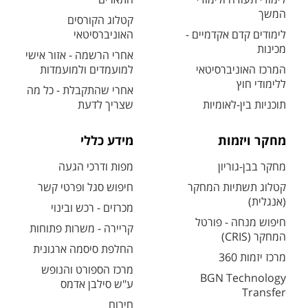
המשך
קטלוג הקורסים
לימודים קדם אקדמיים -
האוניברסיטאי
מכינות
אחרי הרשמה - אזור אישי
המרכז האוניברסיטאי
למועמדים ולמועמדות
ללימודי חוץ
אחרי שהתקבלת - כל מה
תוכניות בין-לאומיות
שצריך לדעת
מחקר ויזמות
מידע כללי
מחקר בבן-גוריון
מפות ודרכי הגעה
קטלוג תשתיות המחקר
חיפוש סגל ופרטי קשר
(אנגלית)
מכרזים - רכש ובינוי
חיפוש מנחה - פורטל
קריירה - משרות פתוחות
המחקר (CRIS)
החלפת סיסמה ארגונית
מרכז יזמות 360
מרכז הספורט והנופש
BGN Technology
ע"ש סילבן אדמס
Transfer
חירום