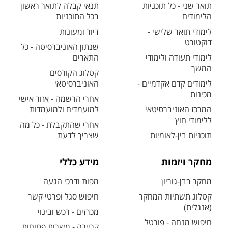
תואר שני - כל תוכניות
תנאי קבלה לתואר ראשון
הלימודים
בכל התוכניות
לימודי תואר שלישי -
דיור ומעונות
דוקטורט
שנתון האוניברסיטה - כל
לימודי תעודה ולימודי
התארים
המשך
קטלוג הקורסים
לימודים קדם אקדמיים -
האוניברסיטאי
מכינות
אחרי הרשמה - אזור אישי
המרכז האוניברסיטאי
למועמדים ולמועמדות
ללימודי חוץ
אחרי שהתקבלת - כל מה
תוכניות בין-לאומיות
שצריך לדעת
מחקר ויזמות
מידע כללי
מחקר בבן-גוריון
מפות ודרכי הגעה
קטלוג תשתיות המחקר
חיפוש סגל ופרטי קשר
(אנגלית)
מכרזים - רכש ובינוי
חיפוש מנחה - פורטל
קריירה - משרות פתוחות