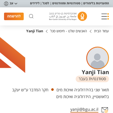
פריט נגישות
התעניינות בלימודים
סטודנטיות וסטודנטים
לסגל
לידידים
עב
להרשמה
עמוד הבית
האנשים שלנו - חיפוש סגל
Yanji Tian
Yanji Tian
סטודנט/ית בעבר
יחידות
תואר שני בהידרולוגיה ואיכות מים
חקר המדבר ע"ש יעקב
בלאושטיין, הידרולוגיה ואיכות מים
yanji@bgu.ac.il