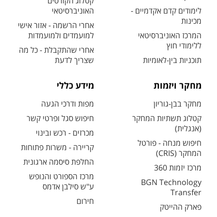
קטלוג הקורסים
לימודים קדם אקדמיים -
האוניברסיטאי
מכינות
אחרי הרשמה - אזור אישי
המרכז האוניברסיטאי
למועמדים ולמועמדות
ללימודי חוץ
אחרי שהתקבלת - כל מה
תוכניות בין-לאומיות
שצריך לדעת
מחקר ויזמות
מידע כללי
מחקר בבן-גוריון
מפות ודרכי הגעה
קטלוג תשתיות המחקר
חיפוש סגל ופרטי קשר
(אנגלית)
מכרזים - רכש ובינוי
חיפוש מנחה - פורטל
קריירה - משרות פתוחות
המחקר (CRIS)
החלפת סיסמה ארגונית
מרכז יזמות 360
מרכז הספורט והנופש
BGN Technology
ע"ש סילבן אדמס
Transfer
חירום
פארק ההייטק