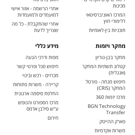
מכינות
אחרי הרשמה - אזור אישי
המרכז האוניברסיטאי
למועמדים ולמועמדות
ללימודי חוץ
אחרי שהתקבלת - כל מה
תוכניות בין-לאומיות
שצריך לדעת
מחקר ויזמות
מידע כללי
מחקר בבן-גוריון
מפות ודרכי הגעה
קטלוג תשתיות המחקר
חיפוש סגל ופרטי קשר
(אנגלית)
מכרזים - רכש ובינוי
חיפוש מנחה - פורטל
קריירה - משרות פתוחות
המחקר (CRIS)
החלפת סיסמה ארגונית
מרכז יזמות 360
מרכז הספורט והנופש
BGN Technology
ע"ש סילבן אדמס
Transfer
חירום
פארק ההייטק
משרות אקדמיות