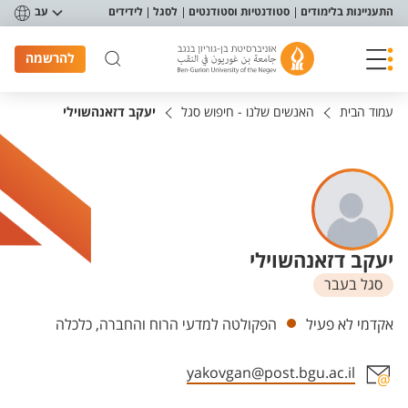
פריט נגישות
התעניינות בלימודים
סטודנטיות וסטודנטים
לסגל
לידידים
עב
להרשמה
עמוד הבית
האנשים שלנו - חיפוש סגל
יעקב דזאנהשוילי
יעקב דזאנהשוילי
סגל בעבר
יחידות
אקדמי לא פעיל
הפקולטה למדעי הרוח והחברה, כלכלה
yakovgan@post.bgu.ac.il
אזור צור קשר עם איש הסגל