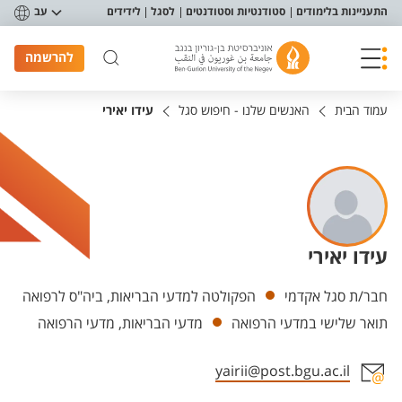
פריט נגישות
התעניינות בלימודים
סטודנטיות וסטודנטים
לסגל
לידידים
עב
להרשמה
עמוד הבית
האנשים שלנו - חיפוש סגל
עידו יאירי
עידו יאירי
יחידות
חבר/ת סגל אקדמי
הפקולטה למדעי הבריאות, ביה"ס לרפואה
תואר שלישי במדעי הרפואה
מדעי הבריאות, מדעי הרפואה
yairii@post.bgu.ac.il
אזור צור קשר עם איש הסגל