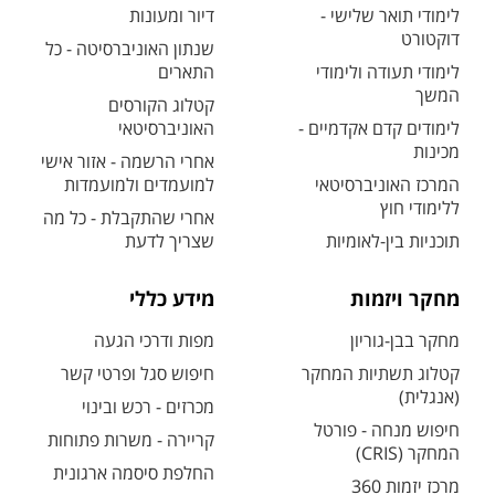
לימודי תואר שלישי -
דיור ומעונות
דוקטורט
שנתון האוניברסיטה - כל
לימודי תעודה ולימודי
התארים
המשך
קטלוג הקורסים
לימודים קדם אקדמיים -
האוניברסיטאי
מכינות
אחרי הרשמה - אזור אישי
המרכז האוניברסיטאי
למועמדים ולמועמדות
ללימודי חוץ
אחרי שהתקבלת - כל מה
תוכניות בין-לאומיות
שצריך לדעת
מחקר ויזמות
מידע כללי
מחקר בבן-גוריון
מפות ודרכי הגעה
קטלוג תשתיות המחקר
חיפוש סגל ופרטי קשר
(אנגלית)
מכרזים - רכש ובינוי
חיפוש מנחה - פורטל
קריירה - משרות פתוחות
המחקר (CRIS)
החלפת סיסמה ארגונית
מרכז יזמות 360