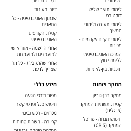
הלימודים
בכל התוכניות
לימודי תואר שלישי -
דיור ומעונות
דוקטורט
שנתון האוניברסיטה - כל
לימודי תעודה ולימודי
התארים
המשך
קטלוג הקורסים
לימודים קדם אקדמיים -
האוניברסיטאי
מכינות
אחרי הרשמה - אזור אישי
המרכז האוניברסיטאי
למועמדים ולמועמדות
ללימודי חוץ
אחרי שהתקבלת - כל מה
תוכניות בין-לאומיות
שצריך לדעת
מחקר ויזמות
מידע כללי
מחקר בבן-גוריון
מפות ודרכי הגעה
קטלוג תשתיות המחקר
חיפוש סגל ופרטי קשר
(אנגלית)
מכרזים - רכש ובינוי
חיפוש מנחה - פורטל
קריירה - משרות פתוחות
המחקר (CRIS)
החלפת סיסמה ארגונית