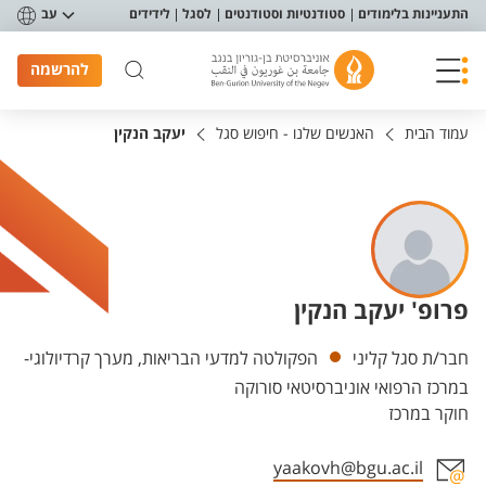
פריט נגישות
התעניינות בלימודים
סטודנטיות וסטודנטים
לסגל
לידידים
עב
להרשמה
עמוד הבית
האנשים שלנו - חיפוש סגל
יעקב הנקין
פרופ' יעקב הנקין
יחידות
חבר/ת סגל קליני
הפקולטה למדעי הבריאות, מערך קרדיולוגי-
במרכז הרפואי אוניברסיטאי סורוקה
חוקר במרכז
yaakovh@bgu.ac.il