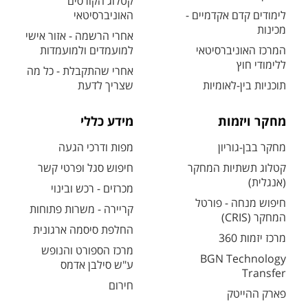
קטלוג הקורסים
לימודים קדם אקדמיים -
האוניברסיטאי
מכינות
אחרי הרשמה - אזור אישי
המרכז האוניברסיטאי
למועמדים ולמועמדות
ללימודי חוץ
אחרי שהתקבלת - כל מה
תוכניות בין-לאומיות
שצריך לדעת
מחקר ויזמות
מידע כללי
מחקר בבן-גוריון
מפות ודרכי הגעה
קטלוג תשתיות המחקר
חיפוש סגל ופרטי קשר
(אנגלית)
מכרזים - רכש ובינוי
חיפוש מנחה - פורטל
קריירה - משרות פתוחות
המחקר (CRIS)
החלפת סיסמה ארגונית
מרכז יזמות 360
מרכז הספורט והנופש
BGN Technology
ע"ש סילבן אדמס
Transfer
חירום
פארק ההייטק