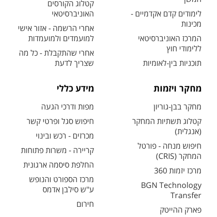
קטלוג הקורסים
לימודים קדם אקדמיים -
האוניברסיטאי
מכינות
אחרי הרשמה - אזור אישי
המרכז האוניברסיטאי
למועמדים ולמועמדות
ללימודי חוץ
אחרי שהתקבלת - כל מה
תוכניות בין-לאומיות
שצריך לדעת
מחקר ויזמות
מידע כללי
מחקר בבן-גוריון
מפות ודרכי הגעה
קטלוג תשתיות המחקר
חיפוש סגל ופרטי קשר
(אנגלית)
מכרזים - רכש ובינוי
חיפוש מנחה - פורטל
קריירה - משרות פתוחות
המחקר (CRIS)
החלפת סיסמה ארגונית
מרכז יזמות 360
מרכז הספורט והנופש
BGN Technology
ע"ש סילבן אדמס
Transfer
חירום
פארק ההייטק