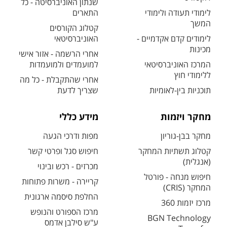
שנתון האוניברסיטה - כל
לימודי תעודה ולימודי
התארים
המשך
קטלוג הקורסים
לימודים קדם אקדמיים -
האוניברסיטאי
מכינות
אחרי הרשמה - אזור אישי
המרכז האוניברסיטאי
למועמדים ולמועמדות
ללימודי חוץ
אחרי שהתקבלת - כל מה
תוכניות בין-לאומיות
שצריך לדעת
מחקר ויזמות
מידע כללי
מחקר בבן-גוריון
מפות ודרכי הגעה
קטלוג תשתיות המחקר
חיפוש סגל ופרטי קשר
(אנגלית)
מכרזים - רכש ובינוי
חיפוש מנחה - פורטל
קריירה - משרות פתוחות
המחקר (CRIS)
החלפת סיסמה ארגונית
מרכז יזמות 360
מרכז הספורט והנופש
BGN Technology
ע"ש סילבן אדמס