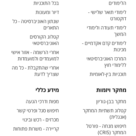
הלימודים
בכל התוכניות
לימודי תואר שלישי -
דיור ומעונות
דוקטורט
שנתון האוניברסיטה - כל
לימודי תעודה ולימודי
התארים
המשך
קטלוג הקורסים
לימודים קדם אקדמיים -
האוניברסיטאי
מכינות
אחרי הרשמה - אזור אישי
המרכז האוניברסיטאי
למועמדים ולמועמדות
ללימודי חוץ
אחרי שהתקבלת - כל מה
תוכניות בין-לאומיות
שצריך לדעת
מחקר ויזמות
מידע כללי
מחקר בבן-גוריון
מפות ודרכי הגעה
קטלוג תשתיות המחקר
חיפוש סגל ופרטי קשר
(אנגלית)
מכרזים - רכש ובינוי
חיפוש מנחה - פורטל
קריירה - משרות פתוחות
המחקר (CRIS)