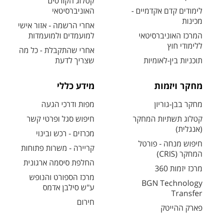
קטלוג הקורסים
לימודים קדם אקדמיים -
האוניברסיטאי
מכינות
אחרי הרשמה - אזור אישי
המרכז האוניברסיטאי
למועמדים ולמועמדות
ללימודי חוץ
אחרי שהתקבלת - כל מה
תוכניות בין-לאומיות
שצריך לדעת
מחקר ויזמות
מידע כללי
מחקר בבן-גוריון
מפות ודרכי הגעה
קטלוג תשתיות המחקר
חיפוש סגל ופרטי קשר
(אנגלית)
מכרזים - רכש ובינוי
חיפוש מנחה - פורטל
קריירה - משרות פתוחות
המחקר (CRIS)
החלפת סיסמה ארגונית
מרכז יזמות 360
מרכז הספורט והנופש
BGN Technology
ע"ש סילבן אדמס
Transfer
חירום
פארק ההייטק