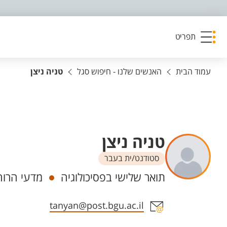
פריט נגישות
תפריט
עמוד הבית
האנשים שלנו - חיפוש סגל
טניה ניצן
טניה ניצן
סטודנט/ית בעבר
יחידות
תואר שלישי בפסיכולוגיה
מדעי הרוח
אזור צור קשר עם איש הסגל
tanyan@post.bgu.ac.il