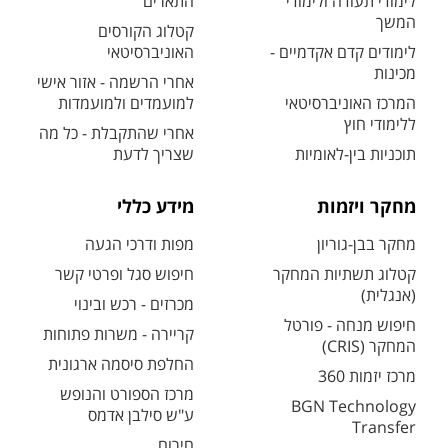
לימודי תעודה ולימודי
התארים
המשך
קטלוג הקורסים
לימודים קדם אקדמיים -
האוניברסיטאי
מכינות
אחרי הרשמה - אזור אישי
המרכז האוניברסיטאי
למועמדים ולמועמדות
ללימודי חוץ
אחרי שהתקבלת - כל מה
תוכניות בין-לאומיות
שצריך לדעת
מחקר ויזמות
מידע כללי
מחקר בבן-גוריון
מפות ודרכי הגעה
קטלוג תשתיות המחקר
חיפוש סגל ופרטי קשר
(אנגלית)
מכרזים - רכש ובינוי
חיפוש מנחה - פורטל
קריירה - משרות פתוחות
המחקר (CRIS)
החלפת סיסמה ארגונית
מרכז יזמות 360
מרכז הספורט והנופש
BGN Technology
ע"ש סילבן אדמס
Transfer
חירום