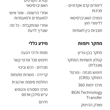
קטלוג הקורסים
לימודים קדם אקדמיים -
האוניברסיטאי
מכינות
אחרי הרשמה - אזור אישי
המרכז האוניברסיטאי
למועמדים ולמועמדות
ללימודי חוץ
אחרי שהתקבלת - כל מה
תוכניות בין-לאומיות
שצריך לדעת
מחקר ויזמות
מידע כללי
מחקר בבן-גוריון
מפות ודרכי הגעה
קטלוג תשתיות המחקר
חיפוש סגל ופרטי קשר
(אנגלית)
מכרזים - רכש ובינוי
חיפוש מנחה - פורטל
קריירה - משרות פתוחות
המחקר (CRIS)
החלפת סיסמה ארגונית
מרכז יזמות 360
מרכז הספורט והנופש
BGN Technology
ע"ש סילבן אדמס
Transfer
חירום
פארק ההייטק