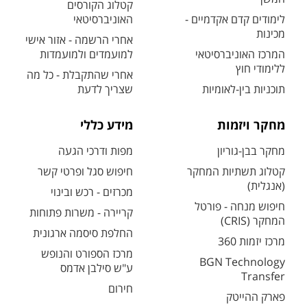
קטלוג הקורסים
לימודים קדם אקדמיים -
האוניברסיטאי
מכינות
אחרי הרשמה - אזור אישי
המרכז האוניברסיטאי
למועמדים ולמועמדות
ללימודי חוץ
אחרי שהתקבלת - כל מה
תוכניות בין-לאומיות
שצריך לדעת
מחקר ויזמות
מידע כללי
מחקר בבן-גוריון
מפות ודרכי הגעה
קטלוג תשתיות המחקר
חיפוש סגל ופרטי קשר
(אנגלית)
מכרזים - רכש ובינוי
חיפוש מנחה - פורטל
קריירה - משרות פתוחות
המחקר (CRIS)
החלפת סיסמה ארגונית
מרכז יזמות 360
מרכז הספורט והנופש
BGN Technology
ע"ש סילבן אדמס
Transfer
חירום
פארק ההייטק