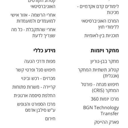
קטלוג הקורסים
לימודים קדם אקדמיים -
האוניברסיטאי
מכינות
אחרי הרשמה - אזור אישי
המרכז האוניברסיטאי
למועמדים ולמועמדות
ללימודי חוץ
אחרי שהתקבלת - כל מה
תוכניות בין-לאומיות
שצריך לדעת
מחקר ויזמות
מידע כללי
מחקר בבן-גוריון
מפות ודרכי הגעה
קטלוג תשתיות המחקר
חיפוש סגל ופרטי קשר
(אנגלית)
מכרזים - רכש ובינוי
חיפוש מנחה - פורטל
קריירה - משרות פתוחות
המחקר (CRIS)
החלפת סיסמה ארגונית
מרכז יזמות 360
מרכז הספורט והנופש
BGN Technology
ע"ש סילבן אדמס
Transfer
חירום
פארק ההייטק