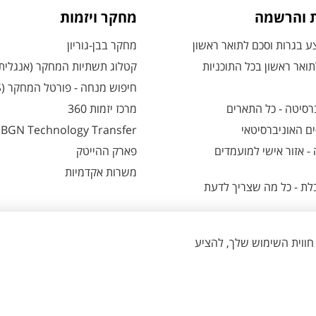
ת והרשמה
מחקר ויזמות
 בגרות וסכם לתואר ראשון
מחקר בבן-גוריון
ואר ראשון בכל התוכניות
קטלוג תשתיות המחקר (אנגלית
חיפוש מנחה - פורטל המחקר (CRIS)
רסיטה - כל התארים
מרכז יזמות 360
ם האוניברסיטאי
BGN Technology Transfer
 אזור אישי למועמדים
פארק ההייטק
משרות אקדמיות
ת - כל מה שצריך לדעת