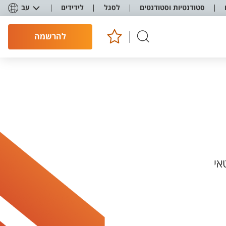
סטודנטיות וסטודנטים
לסגל
לידידים
עב
להרשמה
אי