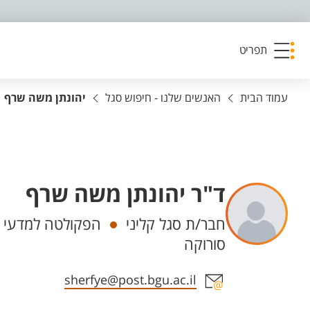
פריט נגישות
תפריט
עמוד הבית
האנשים שלנו - חיפוש סגל
יהונתן משה שרף
ד"ר יהונתן משה שרף
יחידות
חבר/ת סגל קליני
הפקולטה למדעי ה
סורוקה
אזור צור קשר עם איש הסגל
sherfye@post.bgu.ac.il