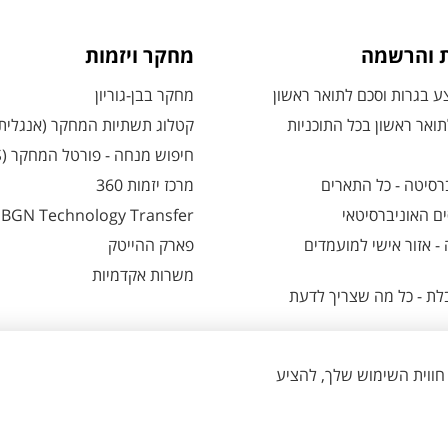
ת והרשמה
מחקר ויזמות
 בגרות וסכם לתואר ראשון
מחקר בבן-גוריון
ואר ראשון בכל התוכניות
קטלוג תשתיות המחקר (אנגלית
חיפוש מנחה - פורטל המחקר (CRIS)
רסיטה - כל התארים
מרכז יזמות 360
ם האוניברסיטאי
BGN Technology Transfer
 אזור אישי למועמדים
פארק ההייטק
משרות אקדמיות
ת - כל מה שצריך לדעת