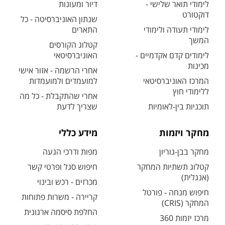
לימודי תואר שלישי -
דיור ומעונות
דוקטורט
שנתון האוניברסיטה - כל
לימודי תעודה ולימודי
התארים
המשך
קטלוג הקורסים
לימודים קדם אקדמיים -
האוניברסיטאי
מכינות
אחרי הרשמה - אזור אישי
המרכז האוניברסיטאי
למועמדים ולמועמדות
ללימודי חוץ
אחרי שהתקבלת - כל מה
תוכניות בין-לאומיות
שצריך לדעת
מחקר ויזמות
מידע כללי
מחקר בבן-גוריון
מפות ודרכי הגעה
קטלוג תשתיות המחקר
חיפוש סגל ופרטי קשר
(אנגלית)
מכרזים - רכש ובינוי
חיפוש מנחה - פורטל
קריירה - משרות פתוחות
המחקר (CRIS)
החלפת סיסמה ארגונית
מרכז יזמות 360