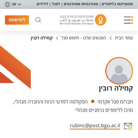
פריט נגישות
התעניינות בלימודים
סטודנטיות וסטודנטים
לסגל
לידידים
עב
להרשמה
עמוד הבית
האנשים שלנו - חיפוש סגל
קמילה רובין
קמילה רובין
יחידות
חבר/ת סגל אקדמי
הפקולטה למדעי הרוח והחברה מנהלי,
מרכז ללימודים גרמניים מנהלי
rubinc@post.bgu.ac.il
אזור צור קשר עם איש הסגל