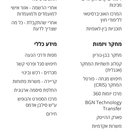
מכינות
אחרי הרשמה - אזור אישי
המרכז האוניברסיטאי
למועמדים ולמועמדות
ללימודי חוץ
אחרי שהתקבלת - כל מה
תוכניות בין-לאומיות
שצריך לדעת
מחקר ויזמות
מידע כללי
מחקר בבן-גוריון
מפות ודרכי הגעה
קטלוג תשתיות המחקר
חיפוש סגל ופרטי קשר
(אנגלית)
מכרזים - רכש ובינוי
חיפוש מנחה - פורטל
קריירה - משרות פתוחות
המחקר (CRIS)
החלפת סיסמה ארגונית
מרכז יזמות 360
מרכז הספורט והנופש
BGN Technology
ע"ש סילבן אדמס
Transfer
חירום
פארק ההייטק
משרות אקדמיות