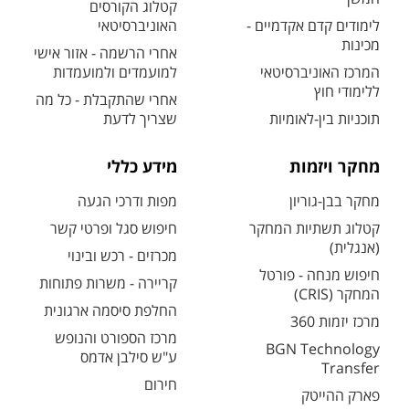
קטלוג הקורסים
לימודים קדם אקדמיים -
האוניברסיטאי
מכינות
אחרי הרשמה - אזור אישי
המרכז האוניברסיטאי
למועמדים ולמועמדות
ללימודי חוץ
אחרי שהתקבלת - כל מה
תוכניות בין-לאומיות
שצריך לדעת
מחקר ויזמות
מידע כללי
מחקר בבן-גוריון
מפות ודרכי הגעה
קטלוג תשתיות המחקר
חיפוש סגל ופרטי קשר
(אנגלית)
מכרזים - רכש ובינוי
חיפוש מנחה - פורטל
קריירה - משרות פתוחות
המחקר (CRIS)
החלפת סיסמה ארגונית
מרכז יזמות 360
מרכז הספורט והנופש
BGN Technology
ע"ש סילבן אדמס
Transfer
חירום
פארק ההייטק