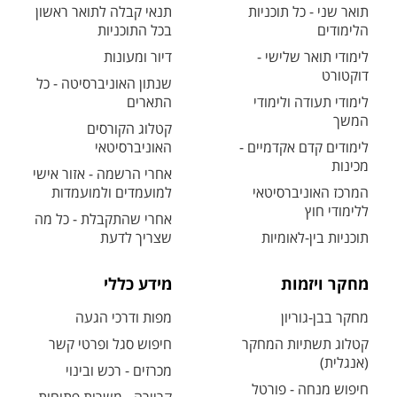
תואר שני - כל תוכניות
תנאי קבלה לתואר ראשון
הלימודים
בכל התוכניות
לימודי תואר שלישי -
דיור ומעונות
דוקטורט
שנתון האוניברסיטה - כל
לימודי תעודה ולימודי
התארים
המשך
קטלוג הקורסים
לימודים קדם אקדמיים -
האוניברסיטאי
מכינות
אחרי הרשמה - אזור אישי
המרכז האוניברסיטאי
למועמדים ולמועמדות
ללימודי חוץ
אחרי שהתקבלת - כל מה
תוכניות בין-לאומיות
שצריך לדעת
מחקר ויזמות
מידע כללי
מחקר בבן-גוריון
מפות ודרכי הגעה
קטלוג תשתיות המחקר
חיפוש סגל ופרטי קשר
(אנגלית)
מכרזים - רכש ובינוי
חיפוש מנחה - פורטל