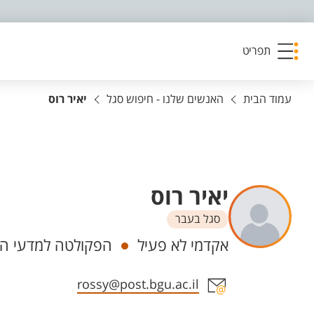
פריט נגישות
תפריט
עמוד הבית
האנשים שלנו - חיפוש סגל
יאיר רוס
יאיר רוס
סגל בעבר
יחידות
אקדמי לא פעיל
הפקולטה למדעי ה
אזור צור קשר עם איש הסגל
rossy@post.bgu.ac.il