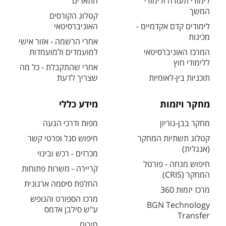
לימודי תעודה ולימודי
התארים
המשך
קטלוג הקורסים
לימודים קדם אקדמיים -
האוניברסיטאי
מכינות
אחרי הרשמה - אזור אישי
המרכז האוניברסיטאי
למועמדים ולמועמדות
ללימודי חוץ
אחרי שהתקבלת - כל מה
תוכניות בין-לאומיות
שצריך לדעת
מחקר ויזמות
מידע כללי
מחקר בבן-גוריון
מפות ודרכי הגעה
קטלוג תשתיות המחקר
חיפוש סגל ופרטי קשר
(אנגלית)
מכרזים - רכש ובינוי
חיפוש מנחה - פורטל
קריירה - משרות פתוחות
המחקר (CRIS)
החלפת סיסמה ארגונית
מרכז יזמות 360
מרכז הספורט והנופש
BGN Technology
ע"ש סילבן אדמס
Transfer
חירום