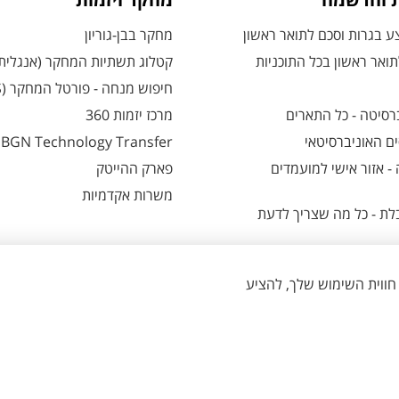
ת והרשמה
מחקר ויזמות
 בגרות וסכם לתואר ראשון
מחקר בבן-גוריון
ואר ראשון בכל התוכניות
קטלוג תשתיות המחקר (אנגלית
חיפוש מנחה - פורטל המחקר (CRIS)
רסיטה - כל התארים
מרכז יזמות 360
ם האוניברסיטאי
BGN Technology Transfer
 אזור אישי למועמדים
פארק ההייטק
משרות אקדמיות
ת - כל מה שצריך לדעת
הגדרת עוגיות