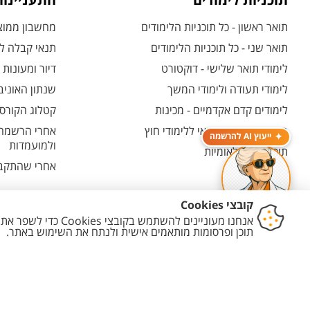
תוכניות לימודים
התעניינו
תואר ראשון - כל תוכניות הלימודים
מחשבון ממוצע
תואר שני - כל תוכניות הלימודים
תנאי קבלה לת
לימודי תואר שלישי - דוקטורט
דיור ומעונות
לימודי תעודה ולימודי המשך
שנתון האוניב
לימודים קדם אקדמיים - מכינות
קטלוג הקורסי
המרכז האוניברסיטאי ללימודי חוץ
אחרי הרשמה -
ייעוץ AI להרשמה
ולמועמדות
תוכניות בין-לאומיות
אחרי שהתקבל
יצירת קשר
הצהרת נגישות
מדיניות פרטיות
מדיניות עריכת תוכן