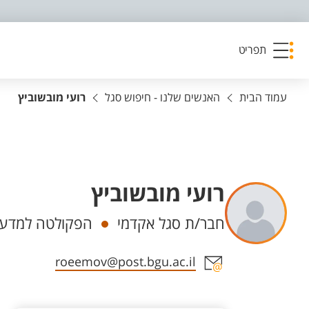
פריט נגישות
תפריט
עמוד הבית
האנשים שלנו - חיפוש סגל
רועי מובשוביץ
רועי מובשוביץ
יחידות
חבר/ת סגל אקדמי
הפקולטה למדעי
אזור צור קשר עם איש הסגל
roeemov@post.bgu.ac.il